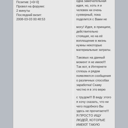
одна замечательная
Позитив:
[+0/-0]
идея, но, хоть я и
Провел на форуме:
человек ни очень
2 минуты
суеверный, пока
Последний визит:
2008-03-03 00:48:53
поделится с Вами не
могу! Идея, в принципе,
действительно
стоящая, но на её
воплощение в жизнь
нужны некоторые
материальные затраты.
Таковых на данный
момент я не имею!!!
Так вот, в Интернете
сплошь и рядом
появляются сообщения
о различных способах
заработка! Скажу
честно я в это верю
с трудом!!! В виду этого
я хочу сказать, что ни
чего подобного Вы
здесь не прочитаете!!!
Я ПРОСТО ИЩУ
ЛЮДЕЙ, КОТОРЫЕ
ИМЕЮТ ТАКУЮ