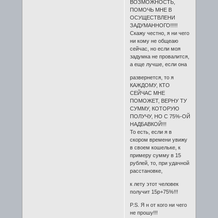
ВОЗМОЖНОСТЬ,
ПОМОЧЬ МНЕ В
ОСУЩЕСТВЛЕНИ
ЗАДУМАННОГО!!!!!
Скажу честно, я ни чего
ни кому не общеаю
сейчас, но если моя
задумка не провалится,
а еще лучше, если она
развернется, то я
КАЖДОМУ, КТО
СЕЙЧАС МНЕ
ПОМОЖЕТ, ВЕРНУ ТУ
СУММУ, КОТОРУЮ
ПОЛУЧУ, НО С 75%-ОЙ
НАДБАВКОЙ!!!
То есть, если я в
скором времени увижу
в своем кошельке, к
примеру сумму в 15
рублей, то, при удачной
расстановке,
к лету этот человек
получит 15р+75%!!!
P.S. Я н от кого ни чего
не прошу!!!